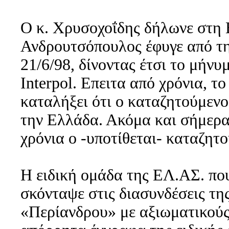
Ο κ. Χρυσοχοΐδης δήλωνε στη Β
Ανδρουτσόπουλος έφυγε από τη
21/6/98, δίνοντας έτσι το μήν
Interpol. Επειτα από χρόνια, τ
καταλήξει ότι ο καταζητούμεν
την Ελλάδα. Ακόμα και σήμερα
χρόνια ο -υποτίθεται- καταζητ
Η ειδική ομάδα της ΕΛ.ΑΣ. πο
σκόνταψε στις διασυνδέσεις τη
«Περίανδρου» με αξιωματικού