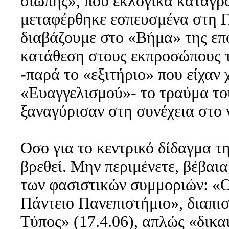
σιωπής», που εκλογικά καταγρ
μεταφέρθηκε εσπευσμένα στη 
διαβάζουμε στο «Βήμα» της επ
κατάθεση στους εκπροσώπους 
-παρά το «εξιτήριο» που είχαν 
«Ευαγγελισμού»- το τραύμα το
ξαναγύρισαν στη συνέχεια στο 
Οσο για το κεντρικό δίδαγμα τ
βρεθεί. Μην περιμένετε, βέβαι
των φασιστικών συμμοριών: «Ο
Πάντειο Πανεπιστήμιο», διαπι
Τύπος» (17.4.06), απλώς «δικα