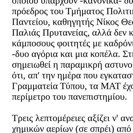
οποίου υπάρχουν -κανονικά- δυ
πρόεδρος του Τμήματος Πολιτι
Παντείου, καθηγητής Νίκος Θε
Παλιάς Πρυτανείας, αλλά δεν 
κάμποσους φοιτητές με καδρόνι
-δυο αγόρια και μια κοπέλα. Σ
σημειωθεί η παραμικρή αστυνο
ότι, απ' την ημέρα που εγκατα
Γραμματεία Τύπου, τα ΜΑΤ έχο
περίμετρο του πανεπιστημίου.
Τρεις λεπτομέρειες αξίζει ν' α
χημικών αερίων (σε σπρέι) από