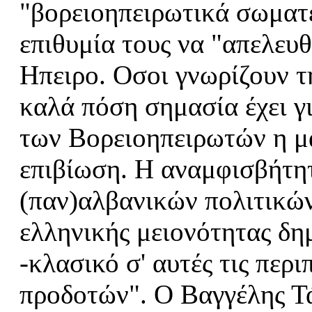
"βορειοηπειρωτικά σωματε
επιθυμία τους να "απελευ
Ηπειρο. Οσοι γνωρίζουν τ
καλά πόση σημασία έχει γι
των Βορειοηπειρωτών η μά
επιβίωση. Η αναμφισβήτητ
(παν)αλβανικών πολιτικώ
ελληνικής μειονότητας δημ
-κλασικό σ' αυτές τις περ
προδοτών". Ο Βαγγέλης Τά