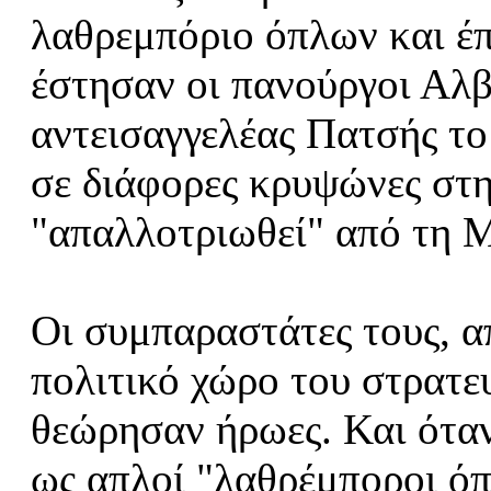
λαθρεμπόριο όπλων και έπ
έστησαν οι πανούργοι Αλβα
αντεισαγγελέας Πατσής το 
σε διάφορες κρυψώνες στη
"απαλλοτριωθεί" από τη
Οι συμπαραστάτες τους, απ
πολιτικό χώρο του στρατε
θεώρησαν ήρωες. Και ότα
ως απλοί "λαθρέμποροι ό