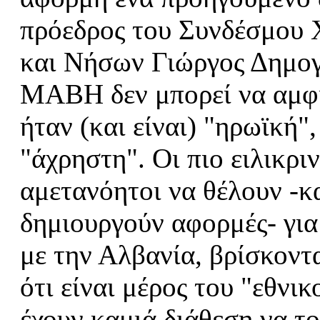
πρόεδρος του Συνδέσμου
και Νήσων Γιώργος Δημογι
ΜΑΒΗ δεν μπορεί να αμφισ
ήταν (και είναι) "ηρωϊκή",
"άχρηστη". Οι πιο ειλικρι
αμετανόητοι να θέλουν -κα
δημιουργούν αφορμές- για
με την Αλβανία, βρίσκοντα
ότι είναι μέρος του "εθνικ
έχουν καμιά διάθεση να τ