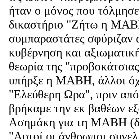
ήταν ο μόνος που τόλμησ
δικαστήριο "Ζήτω η ΜΑΒΗ
συμπαραστάτες σφύριζαν α
κυβέρνηση και αξιωματικ
θεωρία της "προβοκάτσιας"
υπήρξε η ΜΑΒΗ, άλλοι όχι
"Ελεύθερη Ωρα", πριν από
βρήκαμε την εκ βαθέων ε
Ασημάκη για τη ΜΑΒΗ (δη
"Αυτοί οι άνθρωποι συνελ