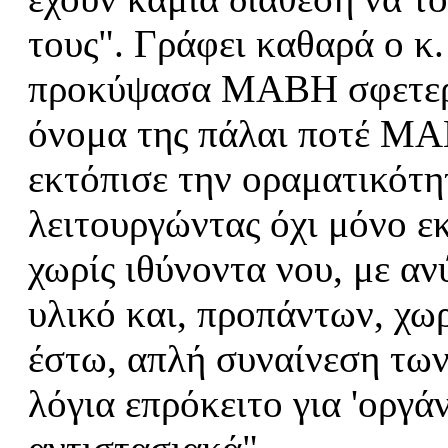
τους". Γράφει καθαρά ο κ
προκύψασα ΜΑΒΗ σφετεριζ
όνομα της πάλαι ποτέ ΜΑ
εκτόπισε την οραματικότη
λειτουργώντας όχι μόνο εκ
χωρίς ιθύνοντα νου, με α
υλικό και, προπάντων, χωρ
έστω, απλή συναίνεση τω
λόγια επρόκειτο για 'οργά