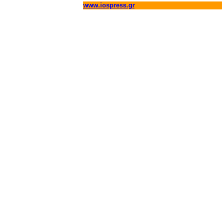
www.iospress.gr